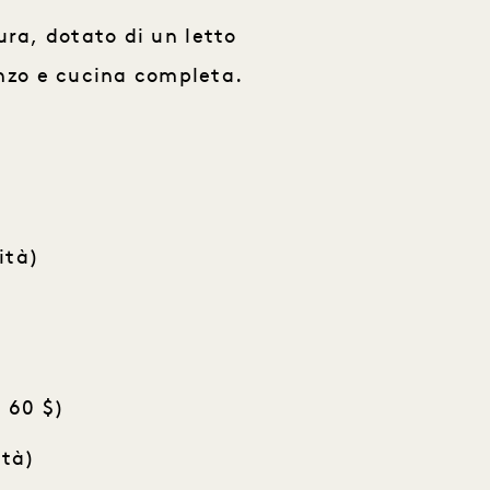
ra, dotato di un letto
anzo e cucina completa.
ità)
i 60 $)
ità)