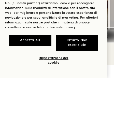
Noi (e i nostri partner) utilizziamo i cookie per raccogliere
Include credito alberghiero per il
informazioni sulle modalità di interazione con il nostro sito
soggiorno
web, per migliorare e personalizzare la vostra esperienza di
e cancellazione flessibile
navigazione e per scopi analitici e di marketing. Per ulteriori
informazioni sulle nostre pratiche in materia di privacy,
consultare la nostra
Informativa sulla privacy
.
Accetta All
Rifiuto Non
essenziale
NaN / 10
Impostazioni dei
cookie
VERIFICA LA DISPONIBILITÀ
1 Hotel Tokyo
2-17-22 Akasaka
Minato-Ku
,
Tokyo
107-0052