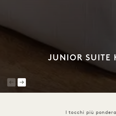
JUNIOR SUITE 
1 / 5
I tocchi più ponder