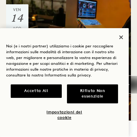
VEN
14
AGO
Noi (e i nostri partner) utilizziamo i cookie per raccogliere
informazioni sulle modalità di interazione con il nostro sito
web, per migliorare e personalizzare la vostra esperienza di
navigazione e per scopi analitici e di marketing. Per ulteriori
informazioni sulle nostre pratiche in materia di privacy,
consultare la nostra
Informativa sulla privacy
.
Atrio
IMPULSO
Accetta All
Rifiuto Non
CREPUSCOLARE
essenziale
Il venerdì
Impostazioni dei
cookie
VERIFICA LA DISPONIBILITÀ