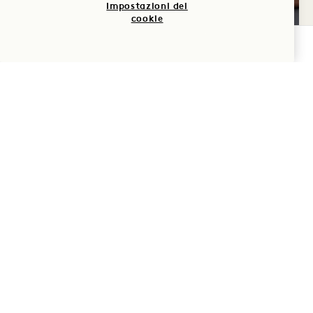
Impostazioni dei
Ogni martedì
cookie
VERIFICA LA DISPONIBILITÀ
SABATO
15
AGO
Terrazza della prateria costiera
ALBA DEL SABATO