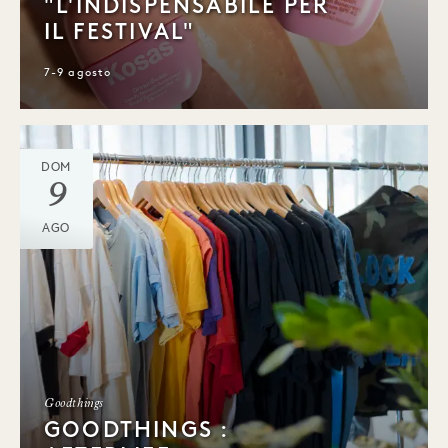
"L'INDISPENSABILE PER
IL FESTIVAL"
7-9 agosto
DOM
9
AGO
Goodthings
GOODTHINGS :