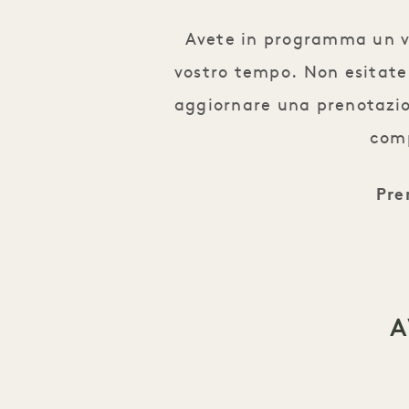
Avete in programma un via
vostro tempo. Non esitate
aggiornare una prenotazion
comp
Pre
A