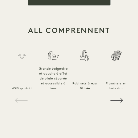
ALL COMPRENNENT
Grande baignoire
et douche à effet
de pluie séparée
et accessible à
Robinets à eau
Planchers en
WiFi gratuit
tous
filtrée
bois dur
1 / 16