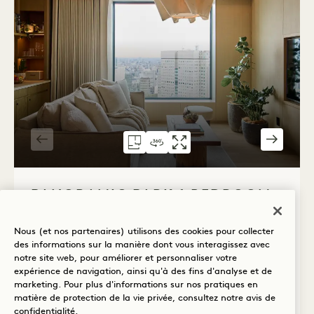
PLAN D'ÉTAGE 6074
VISITE À 360° 6074
GALERIE 6074
SUITE 1 CHAM
SUITE 1 C
SUITE 1 
1 / 4
PANORAMIC PARK 1 BEDROOM
SUITE
Nous (et nos partenaires) utilisons des cookies pour collecter
Ville et jardin, vue panoramique
1 lit king
des informations sur la manière dont vous interagissez avec
notre site web, pour améliorer et personnaliser votre
2 adultes et 1 enfant
expérience de navigation, ainsi qu'à des fins d'analyse et de
Douche et baignoire séparées
marketing. Pour plus d'informations sur nos pratiques en
matière de protection de la vie privée, consultez notre
avis de
Average Size: 708 sq.ft. | 65 sq.m.
confidentialité
.