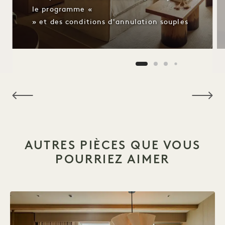
le programme «
» et des conditions d'annulation souples
NaN / 10
AUTRES PIÈCES QUE VOUS
POURRIEZ AIMER