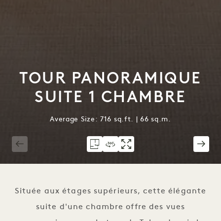
TOUR PANORAMIQUE
SUITE 1 CHAMBRE
Average Size: 716 sq.ft. | 66 sq.m.
1 / 4
Située aux étages supérieurs, cette élégante
suite d'une chambre offre des vues