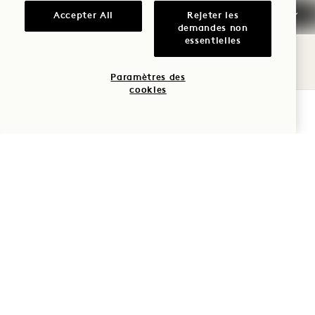
Hinata House King
Voir les détails
Accepter All
Rejeter les
demandes non
essentielles
Paramètres des
cookies
VÉRIFIER LA DISPONIBILITÉ
POLITIQUE
D'ANNULATION
INFORMATIONS
GÉNÉRALES SUR LES
RÉSERVATIONS