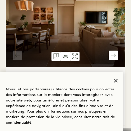
PLAN D'ÉTAGE 6078
VISITE À 360° 6078
GALERIE 6078
HINATA HOUS
HINATA HO
HINATA H
1 / 4
ROI DE LA MAISON HINATA
Nous (et nos partenaires) utilisons des cookies pour collecter
Tour et ville, vues panoramiques
1 lit king
des informations sur la manière dont vous interagissez avec
2 adultes et 1 enfant
notre site web, pour améliorer et personnaliser votre
Douche et baignoire séparées
expérience de navigation, ainsi qu'à des fins d'analyse et de
marketing. Pour plus d'informations sur nos pratiques en
Average Size: 1259 sq.ft. | 117 sq.m.
matière de protection de la vie privée, consultez notre
avis de
confidentialité
.