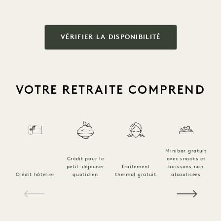
VÉRIFIER LA DISPONIBILITÉ
VOTRE RETRAITE COMPREND
Minibar gratuit
Ac
Crédit pour le
avec snacks et
à
petit-déjeuner
Traitement
boissons non
fo
Crédit hôtelier
quotidien
thermal gratuit
alcoolisées
1 / 25