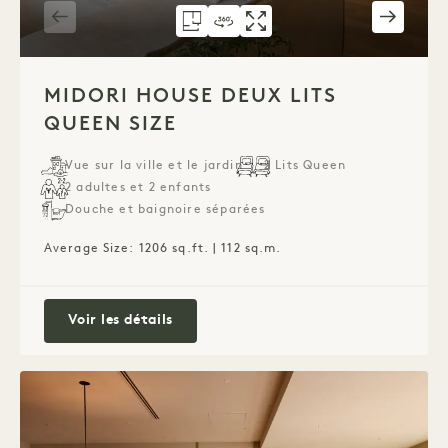
PLAN D'ÉTAGE 6076
VISITE À 360° 6076
GALERIE 6076
MIDORI HOUSE
MIDORI HO
MIDORI HO
1 / 3
MIDORI HOUSE DEUX LITS
QUEEN SIZE
Vue sur la ville et le jardin
2 Lits Queen
2 adultes et 2 enfants
Douche et baignoire séparées
Average Size: 1206 sq.ft. | 112 sq.m.
Midori House Deux lits queen size
Voir les détails