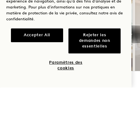
expérience de navigation, ainsi qu'à des fins d'analyse et de
marketing. Pour plus d'informations sur nos pratiques en
matière de protection de la vie privée, consultez notre
avis de
confidentialité
.
Accepter All
Rejeter les
demandes non
PYJAMA
essentielles
Comprend un crédit hôtelier par séjour,
Paramètres des
cookies
le programme «
» et des conditions d'annulation souples
VÉRIFIER LA DISPONIBILITÉ
NaN / 10