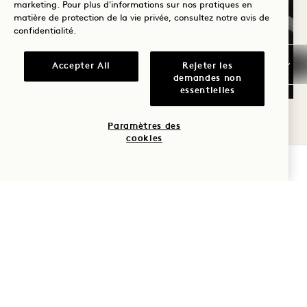
marketing. Pour plus d'informations sur nos pratiques en
matière de protection de la vie privée, consultez notre
avis de
confidentialité
.
Accepter All
Rejeter les
demandes non
essentielles
LA FIELD HOUSE
Paramètres des
cookies
Rechargez vos batteries au Field House, notre
VÉRIFIER LA DISPONIBILITÉ
centre de remise en forme ultramoderne.
Restez en forme et trouvez l'inspiration grâce
à des séances d'entraînement personnalisées,
des cours de fitness en groupe, de la
méditation et du yoga.
LE FIELD HOUSE
DÉCOUVRIR