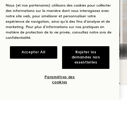
Nous (et nos partenaires) utilisons des cookies pour collecter
ACCUEIL À 1 HEURE
des informations sur la manière dont vous interagissez avec
notre site web, pour améliorer et personnaliser votre
Buffet de petit-déjeuner quotidien
expérience de navigation, ainsi qu'à des fins d'analyse et de
marketing. Pour plus d'informations sur nos pratiques en
Service de voiturier gratuit
matière de protection de la vie privée, consultez notre
avis de
Valable pour les séjours du 20 juillet au
confidentialité
.
31 octobre 2026
Accepter All
Rejeter les
demandes non
essentielles
NaN / 10
Paramètres des
cookies
VÉRIFIER LA DISPONIBILITÉ
AUTRES PIÈCES QUE VOUS
POURRIEZ AIMER