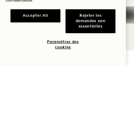
confidentialité
.
Vendredi 24 juillet
Accepter All
Rejeter les
demandes non
essentielles
SAMEDI
8
Paramètres des
cookies
AOÛT
VÉRIFIER LA DISPONIBILITÉ
PISCINE DU CENTRE (HALL D'ENTRÉE
EN CAS DE PLUIE)
BARRE DE FAVORIS
8 août