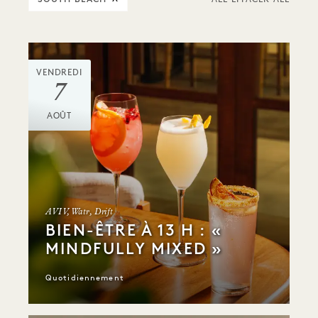
ALL EFFACER ALL
VENDREDI
7
AOÛT
AVIV, Watr, Drift
BIEN-ÊTRE À 13 H : «
MINDFULLY MIXED »
Quotidiennement