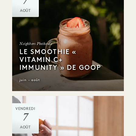
7
AOÛT
Neighbors Plnthouse
LE SMOOTHIE «
VITAMIN C+
IMMUNITY » DE GOOP
juin - août
VENDREDI
7
AOÛT