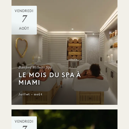
VENDREDI
7
AOÛT
Bamford Wellness Spa
LE MOIS DU SPA À
MIAMI
Juillet - août
VENDREDI