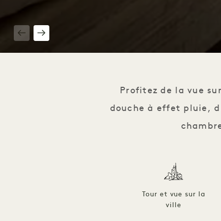
1 / 5
Profitez de la vue su
douche à effet pluie, d
chambre
Tour et vue sur la
ville