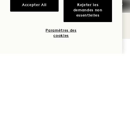
Accepter All
Rejeter les
Arrivée anticipée /
demandes non
Départ tardif
essentielles
Impôts et taxes
Paramètres des
cookies
Animaux de compagnie
VÉRIFIER LA DISPONIBILITÉ
Parking
Fumer
Questions fréquemment
posées