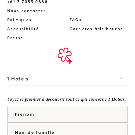
+61 3 7053 0888
Melbourne
Nous contacter
Politiques
FAQs
Accessibilité
Carrières àMelbourne
Presse
1 Hotels
Nos implantations
Mission
Soyez le premier à découvrir tout ce qui concerne 1 Hotels.
Notre histoire
Rejoindre notre équipe
Prénom
Durabilité
1 Homes
The Field Guide
Développement
Nom de famille
Presse
Nous contacter