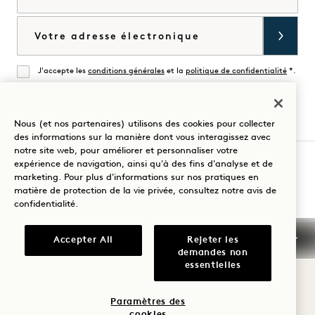
Acheter Goodthings
Courriel
J'accepte les
conditions générales
et la
politique de confidentialité
*.
Accorder
Nous (et nos partenaires) utilisons des cookies pour collecter
Visitez
Visitez
Visitez
Visitez
Visitez
Visitez
des informations sur la manière dont vous interagissez avec
notre site web, pour améliorer et personnaliser votre
1
1
1
1
1
1
expérience de navigation, ainsi qu'à des fins d'analyse et de
Hotel
Hotels
Hotel
Hotels
Hotels
Hotels
Guidez votre séjour
marketing. Pour plus d'informations sur nos pratiques en
Melbourne
sur
Melbourne
sur
sur
sur
matière de protection de la vie privée, consultez notre
avis de
confidentialité
.
sur
TikTok
sur
YouTube
LinkedIn
Spotify
Instagram
Facebook
Conditions générales d'utilisation
Accepter All
Rejeter les
demandes non
Avis de confidentialité
Accessibilité
essentielles
Conditions générales de Mission
Cookie Settings
© 2026 SH Group
Paramètres des
cookies