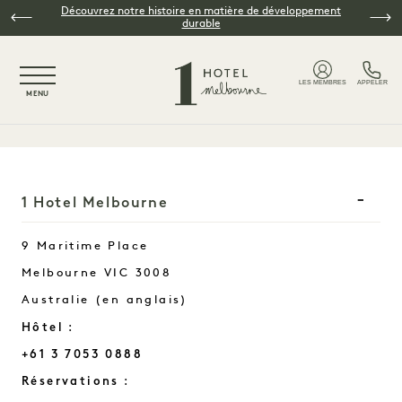
Skip to main content
Découvrez notre histoire en matière de développement
durable
NaN / 5
LES MEMBRES
APPELER
MENU
1 Hotel Melbourne
9 Maritime Place
Melbourne
VIC
3008
Australie (en anglais)
Hôtel :
+61 3 7053 0888
Réservations :