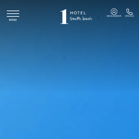
Spring til hovedindhold
MEDLEMMER
OPKALD
MENU