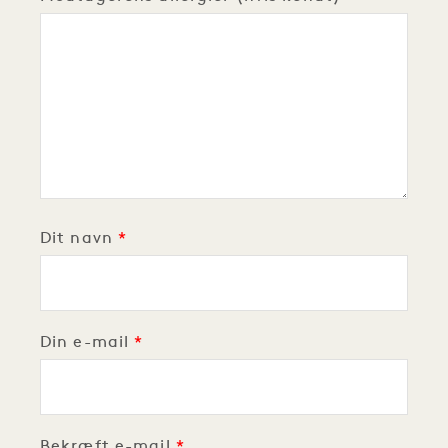
Dit navn
Din e-mail
Din e-mail
Bekræft e-mail