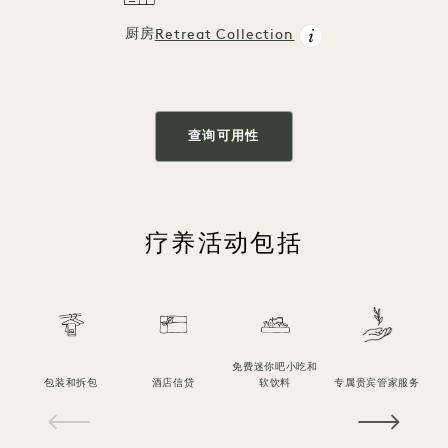
厨房
Retreat Collection
查询可用性
疗养活动包括
免费迷你吧小吃和
包装和拆包
酒店信贷
软饮料
专属贵宾管家服务
t