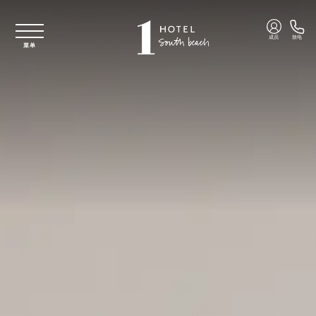
跳至主要内容
成员
致电
菜单