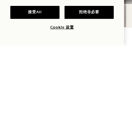
接受All
拒绝非必要
Cookie 设置
查询可用性
刷新
all
三重过滤水、超大步入式淋浴1 Hotel 沐浴用品邀您洗
去一天的疲惫，尽享放松时刻。裹上天然棉质针织浴
巾，身着柔软浴袍配棉质袜，再啜饮cup 茶，沉浸于