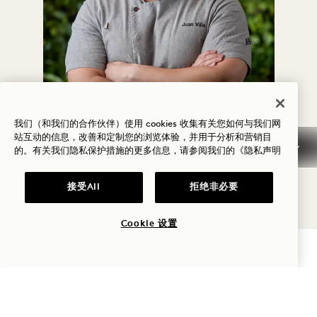
标语
行政总厨
我们（和我们的合作伙伴）使用 cookies 收集有关您如何与我们网
厨师胡安-维拉
站互动的信息，改善和定制您的浏览体验，并用于分析和营销目
的。有关我们隐私保护措施的更多信息，请参阅我们的
《隐私声明
行政总厨胡安-比利亚（Juan Villa）是墨
接受All
拒绝非必要
西哥后裔，在内华达州出生长大，16 岁时
开始了他的烹饪之旅。童年时期，他经常被
Cookie 设置
美食、文化和家庭聚会所包围，这激发了他
查询可用性
在餐厅环境中营造同样氛围的愿望。现在，
他为South Beach 1 Hotel 带来了丰富的
知识和世界经验。