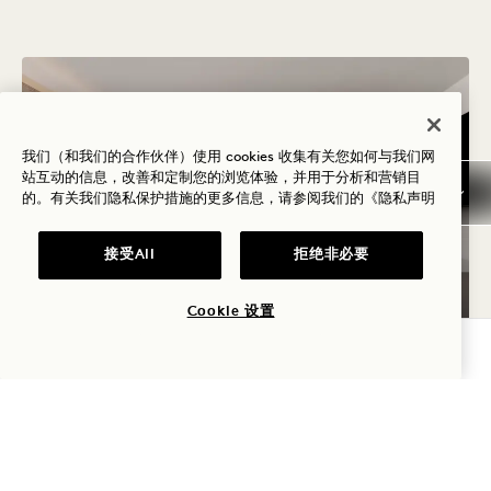
我们（和我们的合作伙伴）使用 cookies 收集有关您如何与我们网
站互动的信息，改善和定制您的浏览体验，并用于分析和营销目
的。有关我们隐私保护措施的更多信息，请参阅我们的
《隐私声明
接受All
拒绝非必要
Cookie 设置
查询可用性
户型图 1265
1265画廊
CITY VIEW TWO QUE
CITY VIEW TWO Q
1 / 3
CITY VIEW TWO QUEENS
城市与室内景观
2 张大床
4人
仅雨淋