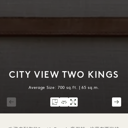
CITY VIEW TWO KINGS
Average Size: 700 sq.ft. | 65 sq.m.
1 / 4