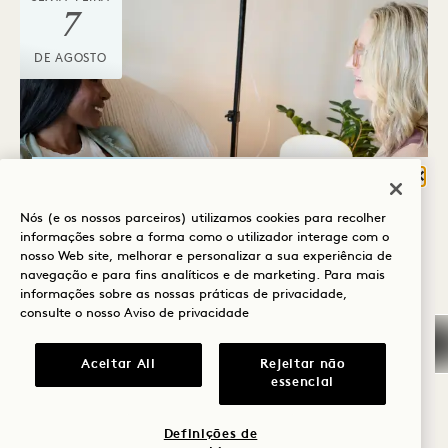
7
DE AGOSTO
Fech
O QUE O TRAZ À
Nós (e os nossos parceiros) utilizamos cookies para recolher
HANALEI BAY?
informações sobre a forma como o utilizador interage com o
nosso Web site, melhorar e personalizar a sua experiência de
Bem-estar
navegação e para fins analíticos e de marketing. Para mais
VITALIDADE KAUAʻI
informações sobre as nossas práticas de privacidade,
Golfe
consulte o nosso
Aviso de privacidade
Segunda-feira - Sábado
Romance
Aceitar All
Rejeitar não
essencial
Momentos em
família
SEXTA-FEIRA
Definições de