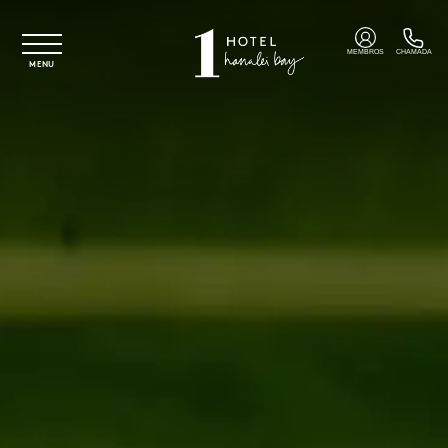
Saltar para o conteúdo principal
MEMBROS
CHAMADA
MENU