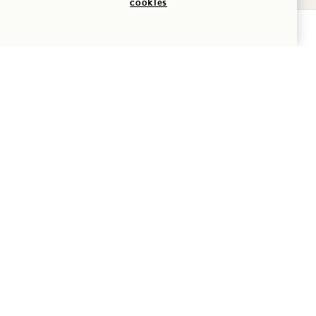
7
cookies
Aventura
DE AGOSTO
VERIFICAR DISPONIBILIDADE
Hala
MEDITAÇÃO PARA
GESTÃO DO STRESS
Os dias variam
SEXTA-FEIRA
7