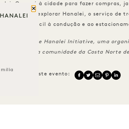
alei. Quer vá à cidade para fazer compras, jan
Fechar
 tranquila a explorar Hanalei, o serviço de t
 HANALEI
alternativa fácil à condução e ao estacionam
 gerido pela The Hanalei Initiative, uma organ
vos que apoia a comunidade da Costa Norte de
mília
Partilhar este evento: