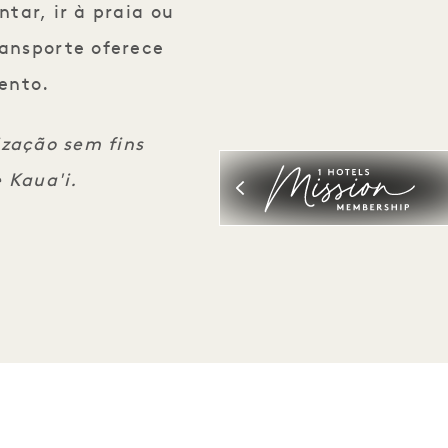
tar, ir à praia ou
ransporte oferece
ento.
ização sem fins
 Kaua'i.