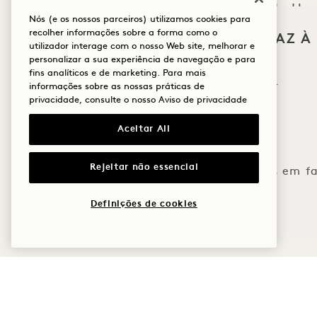
e a cidade de Han
Nós (e os nossos parceiros) utilizamos cookies para
recolher informações sobre a forma como o
passar uma tarde
O QUE O TRAZ À
utilizador interage com o nosso Web site, melhorar e
BAY?
uma 
personalizar a sua experiência de navegação e para
fins analíticos e de marketing. Para mais
Bem-estar
informações sobre as nossas práticas de
privacidade, consulte o nosso
Aviso de privacidade
Este serviço é
Golfe
lucrati
Aceitar All
Romance
Rejeitar não essencial
Momentos em fa
Aventura
Definições de cookies