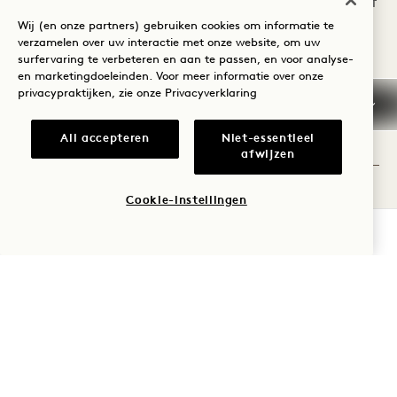
gezellige zithoeken,
ideaal voor gezinnen of
Wij (en onze partners) gebruiken cookies om informatie te
inloop-regendouches,
groepen, met ruimtes
verzamelen over uw interactie met onze website, om uw
inheems groen en
waar iedereen zich
surfervaring te verbeteren en aan te passen, en voor analyse-
en marketingdoeleinden. Voor meer informatie over onze
hergebruikte,
thuis voelt.
privacypraktijken, zie onze
Privacyverklaring
natuurlijke materialen.
ONTDEK
All accepteren
Niet-essentieel
AANGRENZENDE
KAMERS
AANGRENZEND
BEKIJK DE KAMERS
KAMERS
afwijzen
Cookie-instellingen
BESCHIKBAARHEID CONTROLEREN
ONTDEK AANBIEDINGEN EN
ERVARINGEN
BEKIJK ALL