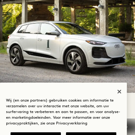
Wij (en onze partners) gebruiken cookies om informatie te
TAGLINE
REIZEN MET ZORG
verzamelen over uw interactie met onze website, om uw
surfervaring te verbeteren en aan te passen, en voor analyse-
AUDI EXCURSIES
en marketingdoeleinden. Voor meer informatie over onze
privacypraktijken, zie onze
Privacyverklaring
Verken de natuurlijke schoonheid en