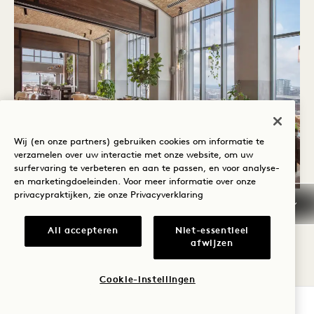
Wij (en onze partners) gebruiken cookies om informatie te
verzamelen over uw interactie met onze website, om uw
surfervaring te verbeteren en aan te passen, en voor analyse-
en marketingdoeleinden. Voor meer informatie over onze
privacypraktijken, zie onze
Privacyverklaring
HARRIET'S ROOFTOP
All accepteren
Niet-essentieel
afwijzen
Organiseer je volgende evenement op het
ongelooflijke Harriet's Rooftop in 1 Hotel
Cookie-instellingen
Nashville. Harriet's zet de toon met een
BESCHIKBAARHEID CONTROLEREN