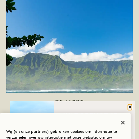
SLOGAN OMARM
DE AARDE
Sluit
DAG 2
WAT BRENGT JE
NAAR HANALEI
Begin de ochtend op het water met een
BAY?
Wij (en onze partners) gebruiken cookies om informatie te
verzamelen over uw interactie met onze website, om uw