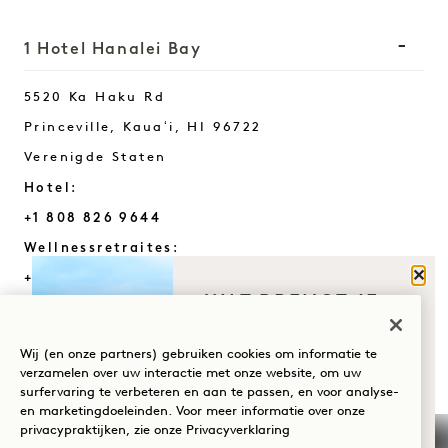
1 Hotel Hanalei Bay
5520 Ka Haku Rd
Princeville, Kauaʻi
,
HI
96722
Verenigde Staten
Hotel:
+1 808 826 9644
Wellnessretraites:
Sluit
+1 808 977 1237
WAT BRENGT JE
Reserveringen:
NAAR HANALEI
+1 833 623 2111
BAY?
Wij (en onze partners) gebruiken cookies om informatie te
Hanalei Bay
Contact opnemen
verzamelen over uw interactie met onze website, om uw
surfervaring te verbeteren en aan te passen, en voor analyse-
Wellness
Beleid
Pers
en marketingdoeleinden. Voor meer informatie over onze
Huisdiervriendelijk
FAQs
privacypraktijken, zie onze
Privacyverklaring
Golf