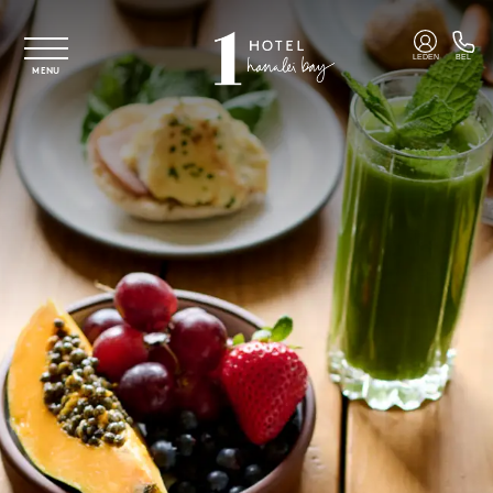
Overslaan naar hoofdinhoud
LEDEN
BEL
MENU