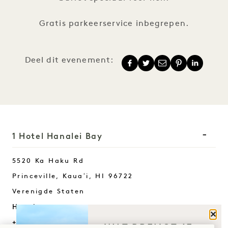
Gratis parkeerservice inbegrepen.
Deel dit evenement:
1 Hotel Hanalei Bay
5520 Ka Haku Rd
Princeville, Kauaʻi
,
HI
96722
Verenigde Staten
Hotel:
Sluit
+1 808 826 9644
WAT BRENGT JE