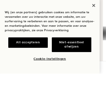
Wellnessretraites:
NAAR HANALEI
+1 808 977 1237
BAY?
Wij (en onze partners) gebruiken cookies om informatie te
verzamelen over uw interactie met onze website, om uw
Reserveringen:
surfervaring te verbeteren en aan te passen, en voor analyse-
Wellness
+1 833 623 2111
en marketingdoeleinden. Voor meer informatie over onze
privacypraktijken, zie onze
Privacyverklaring
Golf
Hanalei Bay
Contact opnemen
Beleid
Pers
Romantiek
All accepteren
Niet-essentieel
afwijzen
Huisdiervriendelijk
FAQs
Tijd met het
Toegankelijkheid
Word lid van ons team
gezin
Cookie-instellingen
BESCHIKBAARHEID CONTROLEREN
Avontuur
1 Hotels
Onze locaties
Mission
Wees de eerste die alles te weten komt over 1 Hotels.
Ons verhaal
Word lid van ons team