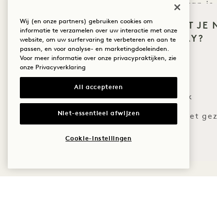
verbeteren van je 
maat 
Wij (en onze partners) gebruiken cookies om
WAT BRENGT JE 
informatie te verzamelen over uw interactie met onze
HANALEI BAY?
website, om uw surfervaring te verbeteren en aan te
passen, en voor analyse- en marketingdoeleinden.
Wellness
Voor meer informatie over onze privacypraktijken, zie
onze
Privacyverklaring
Golf
*Er worden volled
All accepteren
Romantiek
ten minste 2
Niet-essentieel afwijzen
Tijd met het gez
Avontuur
Cookie-instellingen