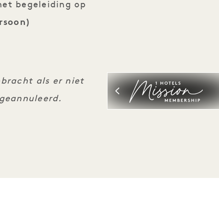
 met begeleiding op
ersoon)
bracht als er niet
 geannuleerd.