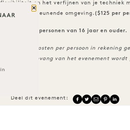
flexibiliteit en het verfijnen van je techniek
Sluit
in een ondersteunende omgeving.
($125 per p
NAAR
All zijn voor personen van 16 jaar en ouder.
ige no-show kosten per persoon in rekening ge
4 uur voor aanvang van het evenement wordt
in
Deel dit evenement: