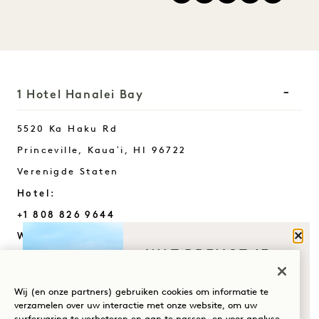
1 Hotel Hanalei Bay
5520 Ka Haku Rd
Princeville, Kauaʻi
,
HI
96722
Verenigde Staten
Hotel:
+1 808 826 9644
Sluit
Wellnessretraites:
WAT BRENGT JE
+1 808 977 1237
NAAR HANALEI
Reserveringen:
BAY?
Wij (en onze partners) gebruiken cookies om informatie te
+1 833 623 2111
verzamelen over uw interactie met onze website, om uw