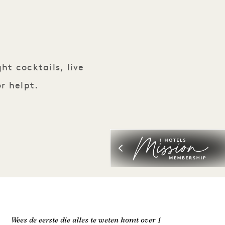
E
J's
t cocktails, live
r helpt.
Wees de eerste die alles te weten komt over 1