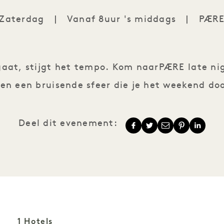
Zaterdag
|
Vanaf 8uur 's middags
|
PÆR
PÆRE After Dark Live D
gaat, stijgt het tempo. Kom naarPÆRE late nigh
 en een bruisende sfeer die je het weekend doo
Deel dit evenement:
1 Hotels