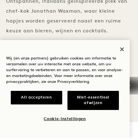
Ontspannen, Italiaans geïnspireerde plek van
chef-kok Jonathan Waxman, waar kleine
hapjes worden geserveerd naast een ruime
keuze aan bieren, wijnen en cocktails.
Kom tot rust in onze ontspannen, gezellige
Wij (en onze partners) gebruiken cookies om informatie te
sfeer – perfect om lekker te relaxen met
verzamelen over uw interactie met onze website, om uw
surfervaring te verbeteren en aan te passen, en voor analyse-
vrienden. Met 16 wisselende tapkranen en
en marketingdoeleinden. Voor meer informatie over onze
meer dan 40 flessen en blikjes viert ons
privacypraktijken, zie onze
Privacyverklaring
barassortiment de gedurfde brouwscene van
All accepteren
Niet-essentieel
Brooklyn, naast opvallende bieren uit de hele
afwijzen
wereld. Heb je trek? Wij zorgen voor
Cookie-instellingen
huisgemaakte snacks en pizza's, all met zorg
en lokale liefde all .
BESCHIKBAARHEID CONTROLEREN