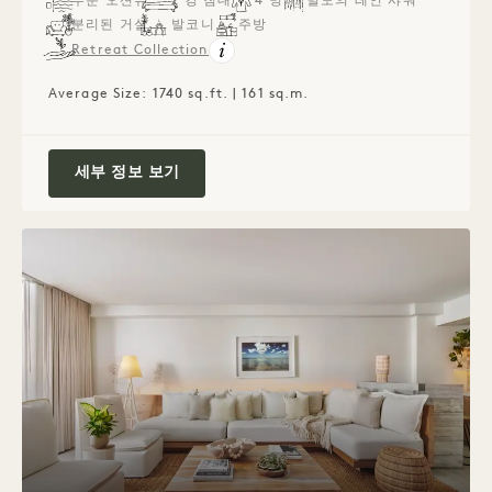
부분 오션뷰
2 킹 침대
4 명
별도의 레인 샤워
분리된 거실
발코니
주방
Retreat Collection
Average Size: 1740 sq.ft. | 161 sq.m.
발코니가 있는 오션뷰 투 베드룸 펜트하우스
세부 정보 보기