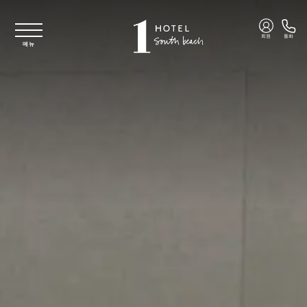
주요 콘텐츠로 건너뛰기
회원
통화
메뉴