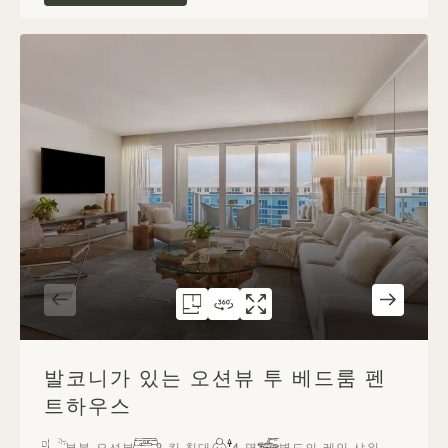
평면도 1289
360도 가상 투어 1289
갤러리 1289
발코니가 있는 오션뷰 2베
발코니가 딸린 
발코니가 딸
1 / 8
발코니가 있는 오션뷰 투 베드룸 펜
트하우스