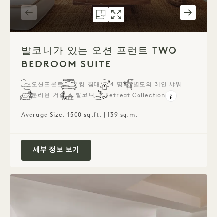
평면도 1290
갤러리 1290
발코니가 TWO BEDROO
발코니가 TWO BED
1 / 7
발코니가 있는 오션 프런트 TWO
BEDROOM SUITE
오션프론트
2 킹 침대
4 명
별도의 레인 샤워
분리된 거실
발코니
Retreat Collection
Average Size: 1500 sq.ft. | 139 sq.m.
발코니가 있는 오션 프런트 Two Bedroom Su
세부 정보 보기