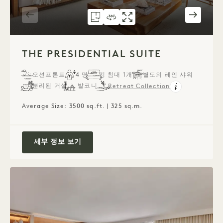
평면도 1286
360도 투어 1286
갤러리 1286
THE PRESIDENTIAL SUI
THE PRESIDEN
THE PRESIDEN
1 / 11
THE PRESIDENTIAL SUITE
오션프론트
4 명
킹 침대 1개
별도의 레인 샤워
분리된 거실
발코니
Retreat Collection
Average Size: 3500 sq.ft. | 325 sq.m.
The Presidential Suite
세부 정보 보기