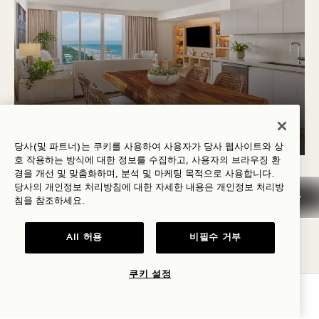
평면도 1291
360도 가상 투어 1291
갤러리 1291
발코니가 있는 오션뷰 3침
발코니가 있는 오
발코니가 있
당사(및 파트너)는 쿠키를 사용하여 사용자가 당사 웹사이트와 상
호 작용하는 방식에 대한 정보를 수집하고, 사용자의 브라우징 환
1 / 14
경을 개선 및 맞춤화하며, 분석 및 마케팅 목적으로 사용합니다.
발코니가 있는 오션뷰 3베드룸 홈
당사의 개인정보 처리방침에 대한 자세한 내용은
개인정보
처리방
침을 참조하세요.
부분 오션뷰
킹 침대 2개 & 퀸 침대 1개
6 명
별도의 레인 샤워
분리된 거실
발코니
주방
All 허용
비필수 거부
Retreat Collection
Average Size: 1922 sq.ft. | 178 sq.m.
쿠키 설정
가용성 확인