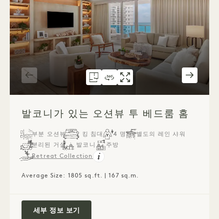
평면도 1288
360도 가상 투어 1288
갤러리 1288
발코니가 있는 오션뷰 2베
발코니가 있는 오
발코니가 있
1 / 10
발코니가 있는 오션뷰 투 베드룸 홈
부분 오션뷰
2 킹 침대
4 명
별도의 레인 샤워
분리된 거실
발코니
주방
Retreat Collection
Average Size: 1805 sq.ft. | 167 sq.m.
발코니가 있는 오션뷰 투 베드룸 홈
세부 정보 보기