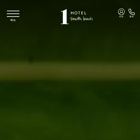
주요 콘텐츠로 건너뛰기
회원
통화
메뉴