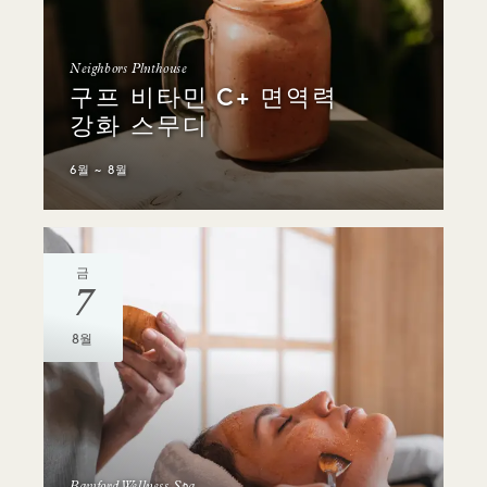
Neighbors Plnthouse
구프 비타민 C+ 면역력
강화 스무디
6월 ~ 8월
금
7
8월