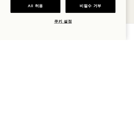
8
All 허용
비필수 거부
8월
쿠키 설정
가용성 확인
센터 수영장 (우천 시 로비)
북마크 바
8월 8일
토
8
8월