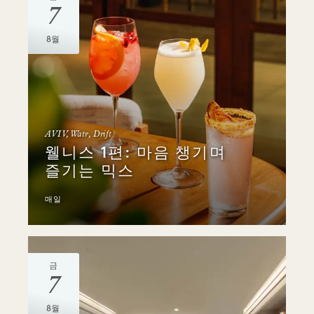
7
8월
AVIV, Watr, Drift
웰니스 1편: 마음 챙기며
즐기는 믹스
매일
금
7
8월