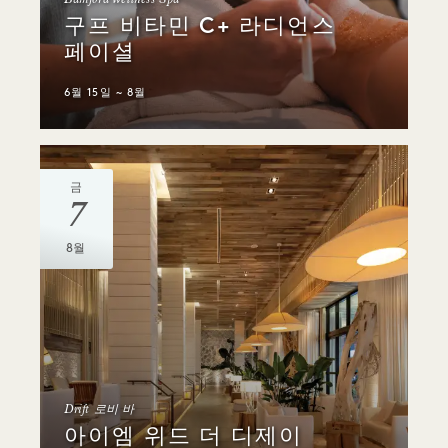
Bamford Wellness Spa
구프 비타민 C+ 라디언스
페이셜
6월 15일 ~ 8월
금
7
8월
Drift 로비 바
아이엠 위드 더 디제이