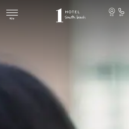
주요 콘텐츠로 건너뛰기
회원
통화
메뉴