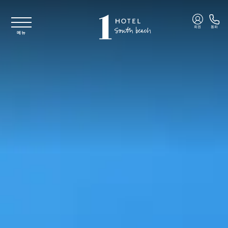
주요 콘텐츠로 건너뛰기
회원
통화
메뉴