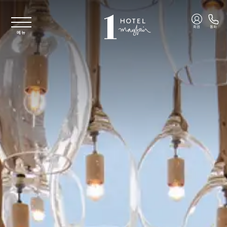
주요 콘텐츠로 건너뛰기
회원
통화
메뉴