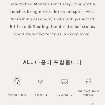
unmatched Mayfair sanctuary. Thoughtful
touches bring nature into your space with
flourishing greenery, sustainably-sourced
British oak flooring, hand-chiselled stones
and filtered water taps in every room.
ALL 다음이 포함됩니다
지속 가능한 럭셔리
반려동물 친화적
무료 Wi-Fi
HD 스마트 TV
매트리스