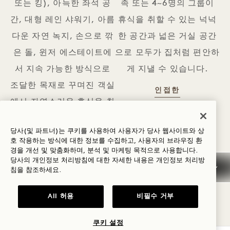
또는 킹), 아늑한 좌석 공
족 또는 4~6명의 그룹이
간, 대형 레인 샤워기, 아름
휴식을 취할 수 있는 넉넉
다운 자연 녹지, 손으로 깎
한 공간과 넓은 거실 공간
은 돌, 윈저 에스테이트에
으로 모두가 집처럼 편안하
서 지속 가능한 방식으로
게 지낼 수 있습니다.
조달한 목재로 꾸며진 객실
인접한 인접
인접한
에서 자연스러운 휴식을 취
하세요.
당사(및 파트너)는 쿠키를 사용하여 사용자가 당사 웹사이트와 상
객실
객실
호 작용하는 방식에 대한 정보를 수집하고, 사용자의 브라우징 환
경을 개선 및 맞춤화하며, 분석 및 마케팅 목적으로 사용합니다.
당사의 개인정보 처리방침에 대한 자세한 내용은
개인정보
처리방
침을 참조하세요.
All 허용
비필수 거부
쿠키 설정