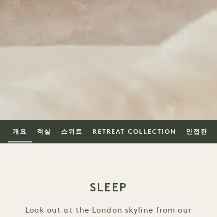
개요
객실
스위트
RETREAT COLLECTION
인접한
SLEEP
Look out at the London skyline from our