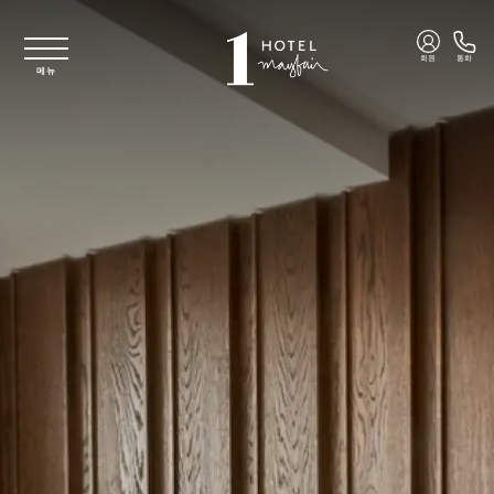
주요 콘텐츠로 건너뛰기
회원
통화
메뉴