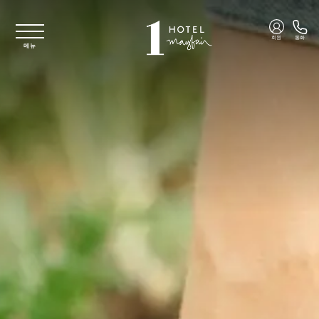
주요 콘텐츠로 건너뛰기
회원
통화
메뉴