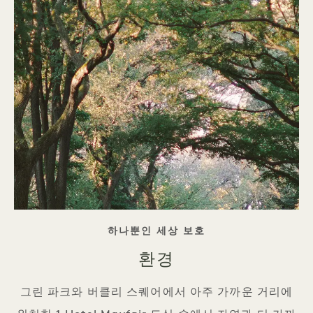
태그 라인
하나뿐인 세상 보호
환경
그린 파크와 버클리 스퀘어에서 아주 가까운 거리에