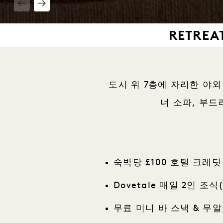
1 / 4
RETREA
도시 위 7층에 자리한 야
너 소파, 부드
숙박당 £100 호텔 크레딧
Dovetale 매일 2인 조
무료 미니 바 스낵 & 무