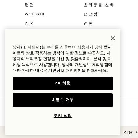
런던
반려동물 친화
W1J 8DL
접근성
영국
언론
호텔:
자주 묻는 질문
+44 20 3988 0055
당사(및 파트너)는 쿠키를 사용하여 사용자가 당사 웹사
예약:
이트와 상호 작용하는 방식에 대한 정보를 수집하고, 사
용자의 브라우징 환경을 개선 및 맞춤화하며, 분석 및 마
+44 800 023 4406
케팅 목적으로 사용합니다. 당사의 개인정보 처리방침에
+1 844 808 8111
대한 자세한 내용은
개인정보
처리방침을 참조하세요.
Mayfair
문의하기
All 허용
비필수 거부
쿠키 설정
이용 