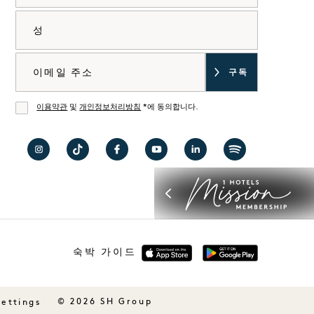
성
이메일
이용약관
및
개인정보처리방침
*에 동의합니다.
동의
1
틱톡
1
유튜
링크
Spotify
Hotel
에서
Hotel
브에
드인
에서
Mayfair
1
Mayfair
서 1
에서
1
인스
Hotels
페이
Hotels
1
Hotels
타그
방문
스북
방문
Hotels
방문
숙박 가이드
램 방
하기
방문
하기
방문
하기
문하
하기
하기
기
© 2026 SH Group
Settings