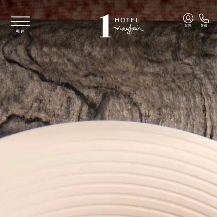
주요 콘텐츠로 건너뛰기
회원
통화
메뉴