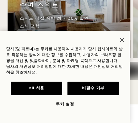
수면 스위트
스위트 객실 숙박 최대 30% 할인
조식 포함
80파운드 호텔 크레딧
유연한 취소 정책
당사(및 파트너)는 쿠키를 사용하여 사용자가 당사 웹사이트와 상
호 작용하는 방식에 대한 정보를 수집하고, 사용자의 브라우징 환
경을 개선 및 맞춤화하며, 분석 및 마케팅 목적으로 사용합니다.
당사의 개인정보 처리방침에 대한 자세한 내용은
개인정보
처리방
침을 참조하세요.
NaN / 9
All 허용
비필수 거부
쿠키 설정
가용성 확인
1 Hotel Mayfair