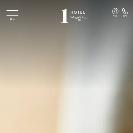
주요 콘텐츠로 건너뛰기
회원
통화
메뉴