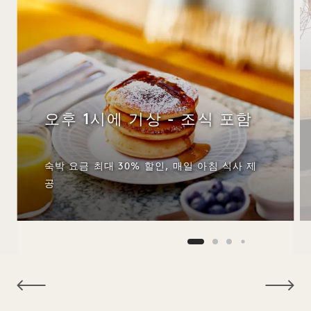
오후 1시에 기상 - 조식 포함
숙박 요금 최대 30% 할인, 매일 아침 식사 제
공
NaN / 10