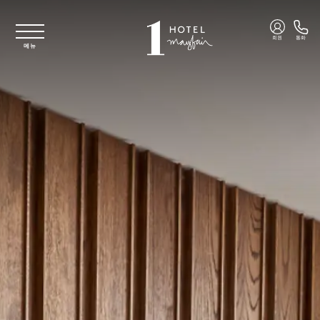
주요 콘텐츠로 건너뛰기
회원
통화
메뉴