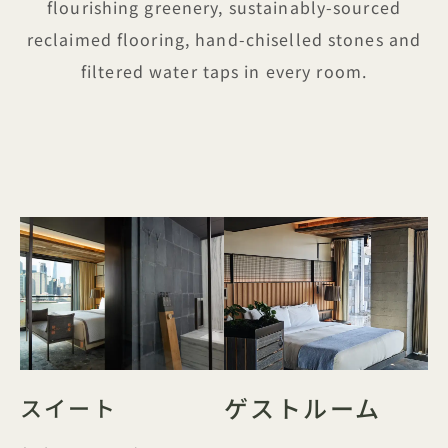
flourishing greenery, sustainably-sourced
reclaimed flooring, hand-chiselled stones and
filtered water taps in every room.
ゲストルーム
スイート