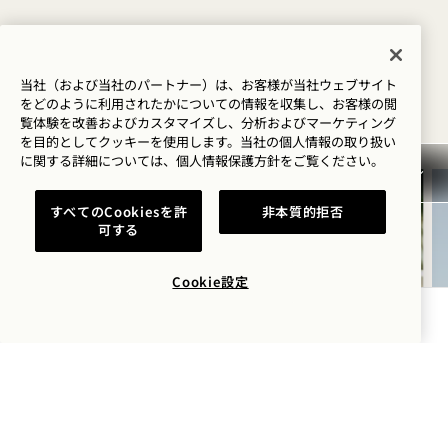
キャンペーン＆エクスペリエンス
当社（および当社のパートナー）は、お客様が当社ウェブサイト
をどのように利用されたかについての情報を収集し、お客様の閲
覧体験を改善およびカスタマイズし、分析およびマーケティング
すべてを表示
を目的としてクッキーを使用します。当社の個人情報の取り扱い
に関する詳細については、
個人情報保護方針を
ご覧ください。
泊まる
すべてのCookiesを許
非本質的拒否
可する
Cookie設定
空室状況を確認する
1 正しい一日の始め方