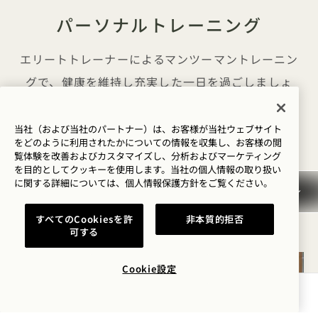
パーソナルトレーニング
エリートトレーナーによるマンツーマントレーニン
グで、健康を維持し充実した一日を過ごしましょ
う。筋力トレーニング、HIIT、ボクシングなど厳選
されたフィットネス体験からお選びいただけます。
当社（および当社のパートナー）は、お客様が当社ウェブサイト
をどのように利用されたかについての情報を収集し、お客様の閲
覧体験を改善およびカスタマイズし、分析およびマーケティング
を目的としてクッキーを使用します。当社の個人情報の取り扱い
パーソナルトレーニングのご予約は、コンシェルジ
に関する詳細については、
個人情報保護方針を
ご覧ください。
ュチームまでメールでお問い合わせください：
nyc1hbb-concierge@1hotels.com
すべてのCookiesを許
非本質的拒否
可する
Cookie設定
空室状況を確認する