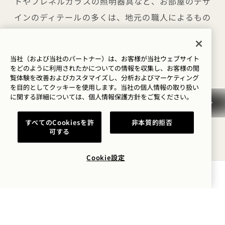
トやフレネルガラスの照明器具など、お部屋のデザ
インのディテールの多くは、地元の職人によるもの
です。
当社（および当社のパートナー）は、お客様が当社ウェブサイト
をどのように利用されたかについての情報を収集し、お客様の閲
覧体験を改善およびカスタマイズし、分析およびマーケティング
を目的としてクッキーを使用します。当社の個人情報の取り扱い
に関する詳細については、
個人情報保護方針を
ご覧ください。
キャンペーン情報
すべてのCookiesを許
非本質的拒否
可する
すべてを表示
Cookie設定
空室状況を確認する
泊まる