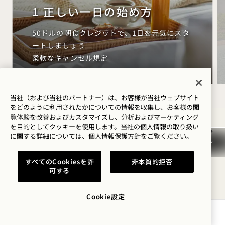
1 正しい一日の始め方
50ドルの朝食クレジットで、1日を元気にスタ
ートしましょう
柔軟なキャンセル規定
当社（および当社のパートナー）は、お客様が当社ウェブサイト
をどのように利用されたかについての情報を収集し、お客様の閲
NaN / 9
覧体験を改善およびカスタマイズし、分析およびマーケティング
を目的としてクッキーを使用します。当社の個人情報の取り扱い
に関する詳細については、
個人情報保護方針を
ご覧ください。
すべてのCookiesを許
非本質的拒否
可する
あなたが好むかもしれない他の部
屋
Cookie設定
空室状況を確認する