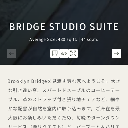
BRIDGE STUDIO SUITE
Average Size: 480 sq.ft. | 44 sq.m.
1 / 3
Brooklyn Bridgeを見渡す隠れ家へようこそ。大き
な引き違い窓、スパートドメープルのコーヒーテー
ブル、革のストラップ付き張り地チェアなど、細や
かな配慮が自然を室内に取り込みます。ご滞在を最
大限にお楽しみいただくため、毎晩のターンダウン
サービス（要リクエスト）と、バーブート＆ハリエ