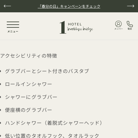
本文へスキップ
「春分の日」キャンペーンをチェック
NaN / 3
メンバー
電話
メニュー
アクセシビリティの特徴
グラブバーとシート付きのバスタブ
ロールインシャワー
シャワーにグラブバー
便座横のグラブバー
ハンドシャワー（着脱式シャワーヘッド）
低い位置のタオルフック、タオルラック