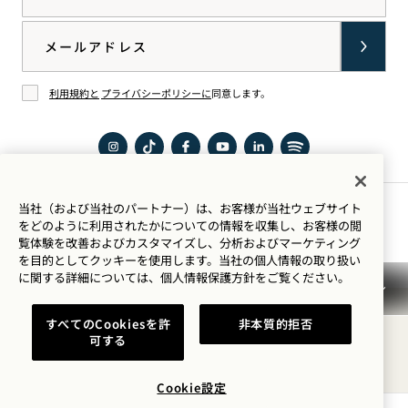
Goodthingsオンラインシ
Email
ョップ
利用規約と
プライバシーポリシーに
同意します。
同意する
イン
TikTok
Facebook
YouTube
LinkedIn
Spotify
スタ
で1
で1
で1
で1
で1
当社（および当社のパートナー）は、お客様が当社ウェブサイト
グラ
Hotels
Hotel
Hotels
Hotels
Hotels
滞在のご案内
をどのように利用されたかについての情報を収集し、お客様の閲
覧体験を改善およびカスタマイズし、分析およびマーケティング
ムで
を見
Brooklyn
を見
を見
を聴
を目的としてクッキーを使用します。当社の個人情報の取り扱い
1
る
Bridge
る
る
く
に関する詳細については、
個人情報保護方針を
ご覧ください。
Hotel
ご覧
利用規約
プライバシーポリシー
アクセシビリティ
Brooklyn
くだ
すべてのCookiesを許
非本質的拒否
Mission 利用規約
Cookie Settings
Bridge
さ
可する
© 2026SH Group
見る
い。
Cookie設定