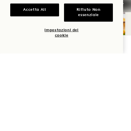
Accetta All
Rifiuto Non
essenziale
Impostazioni dei
cookie
VERIFICA LA DISPONIBILITÀ
RICOMPENSE PER IL RITIRO
Riceverete un credito di 150 dollari per