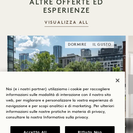
ALTRE OFFERTE ED
ESPERIENZE
VISUALIZZA ALL
DORMIRE
IL GUSTO
Noi (e i nostri partner) utilizziamo i cookie per raccogliere
informazioni sulle modalità di interazione con il nostro sito
web, per migliorare e personalizzare la vostra esperienza di
navigazione e per scopi analitici e di marketing. Per ulteriori
SOLSTIZIO D'ESTATE
informazioni sulle nostre pratiche in materia di privacy,
consultare la nostra
Informativa sulla privacy
.
Fino al 40% di sconto sul tuo soggiorno
Una bottiglia di rosé
Accetta All
Rifiuto Non