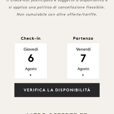
Il check-out posticipato è soggetto a disponibilità e
si applica una politica di cancellazione flessibile.
Non cumulabile con altre offerte/tariffe.
Check-in
Partenza
Giovedì
Venerdì
6
7
Agosto
Agosto
▼
▼
VERIFICA LA DISPONIBILITÀ